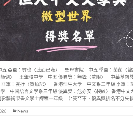
中五 亞軍：尋也〈此面已滿〉 聖母書院 中五 季軍：菌菌〈
u〈顛倒〉 王肇枝中學 中五 優異獎：無鋒〈蒙眼〉 中華基督
 亞軍：雲抒〈買魚記〉 香港恒生大學 中文系三年級 季軍：譚
學 中國語言文學系三年級 優異獎：危亦安〈裂紋〉 香港中文
電影藝術榮譽文學士課程一年級 （*雙亞軍、優異獎排名不分先
2026
News