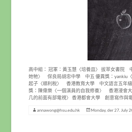
高中組： 冠軍：黃玉慧〈培養皿〉 拔萃女書院 
她牠〉 保良局胡忠中學 中五 優異獎：yanki
起子〈順利稅〉 香港教育大學 中文語言五年級
獎：陳偉樂〈一個演員的自我修養〉 香港浸會大
几的前面有部電視〉 香港都會大學 創意寫作與
annawong@hsu.edu.hk
Monday, der 27. July 