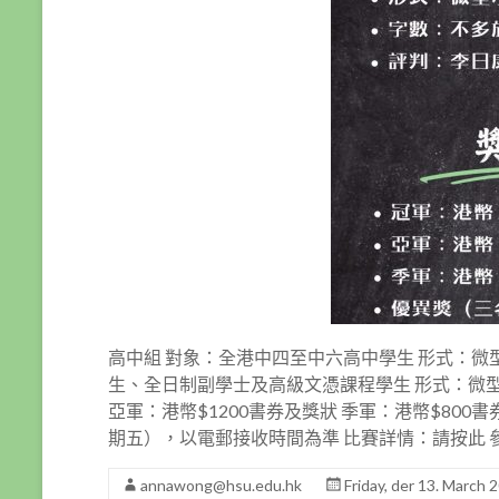
高中組 對象：全港中四至中六高中學生 形式：微
生、全日制副學士及高級文憑課程學生 形式：微型小
亞軍：港幣$1200書券及獎狀 季軍：港幣$800書
期五），以電郵接收時間為準 比賽詳情：請按此 
annawong@hsu.edu.hk
Friday, der 13. March 