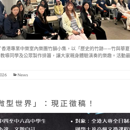
請了香港專業中樂室內樂團竹韻小集，以「歷史的竹跡——竹與華
，教導同學及公眾製作排簫，讓大家親身體驗演奏的樂趣。活動
2026
News
微型世界」：現正徵稿！