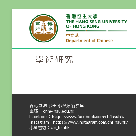
Skip
to
content
學術研究
香港 新界 沙田 小瀝源 行善里
電郵：
chn@hsu.edu.hk
Facebook：
https://www.facebook.com/chi.hsuhk/
Instagram：
https://www.instagram.com/chi_hsuhk/
小紅書號：chi_hsuhk