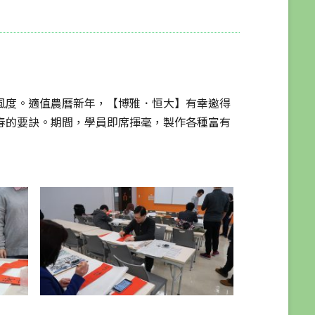
風度。適值農曆新年，【博雅．恒大】有幸邀得
春的要訣。期間，學員即席揮毫，製作各種富有