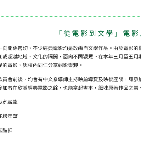
「從電影到文學」電影
一向關係密切，不少經典電影均是改編自文學作品。由於電影的
甚或超越地域、文化的隔閡，面向不同觀眾。在本年三月至五月
品的電影，與校內同仁分享觀影樂趣。
欣賞會前後，均會有中文系導師主持映前導賞及映後座談，讓參
參加者在欣賞經典電影之餘，也能拿起書本，細味原著作品之美
臥虎藏龍
花樣年華
胭脂扣