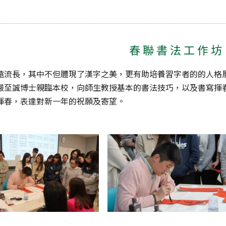
春聯書法工作坊
遠流長，其中不但體現了
漢字之美，更有助培養習字者的的人格
嚴至誠博士親臨本校，向師生教授基本的書法技巧，以及書寫揮
揮春，表達對新一年的祝願及寄望。