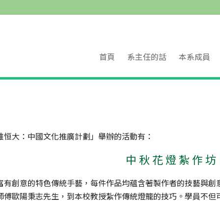
首頁
系主任的話
本系成員
雅恒大：中國文化推廣計劃」舉辦的活動有：
中秋花燈紮作坊
富有創意的特色傳統手藝，每件作品均蘊含著製作者的技藝與創
師傅歐陽秉志先生，到本校教授紮作傳統燈籠的技巧。學員不但