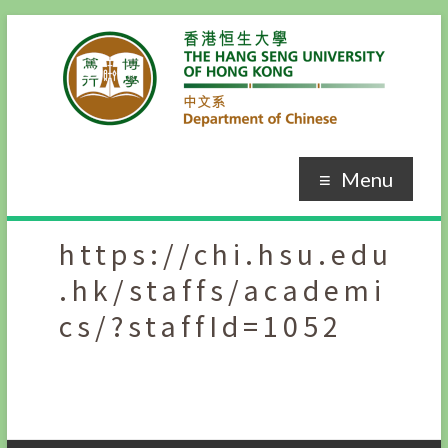
Skip
to
content
Menu
https://chi.hsu.edu
.hk/staffs/academi
cs/?staffId=1052