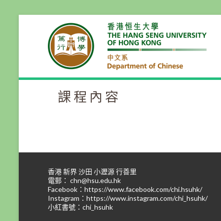
Skip
to
content
課程內容
香港 新界 沙田 小瀝源 行善里
電郵：
chn@hsu.edu.hk
Facebook：
https://www.facebook.com/chi.hsuhk/
Instagram：
https://www.instagram.com/chi_hsuhk/
小紅書號：chi_hsuhk