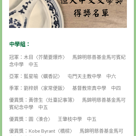
中學組：
冠軍：木目〈芥蘭要爆炸〉 馬錦明慈善基金馬可賓紀
念中學 中五
亞軍：藍星喻〈蠣香記〉 屯門天主教中學 中六
季軍：劉梓妍〈家常便飯〉 基督教崇真中學 中四
優異獎：黃啓生〈灶臺記事簿〉 馬錦明慈善基金馬可
賓紀念中學 中五
優異獎：圓〈湊合〉 王肇枝中學 中五
優異獎：Kobe Byrant〈橋樑〉 馬錦明慈善基金馬可