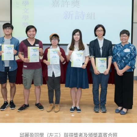
邱麗盈同學（左三）與得獎者及頒奬嘉賓合照