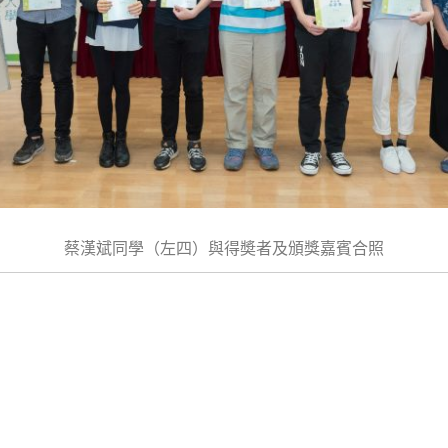
蔡漢斌同學（左四）與得奬者及頒獎嘉賓合照