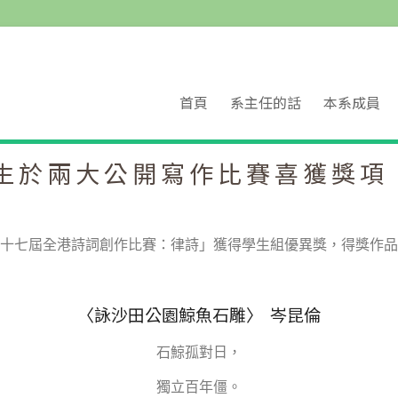
首頁
系主任的話
本系成員
生於兩大公開寫作比賽喜獲獎項
十七屆全港詩詞創作比賽：律詩」獲得學生組優異獎，得獎作品
〈詠沙田公園鯨魚石雕〉 岑昆倫
石鯨孤對日，
獨立百年僵。