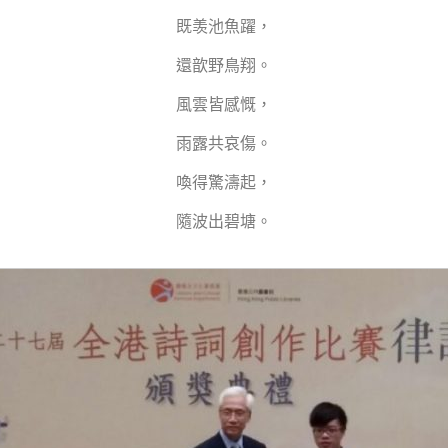
既羡池魚躍，
還歆野鳥翔。
風雲皆感慨，
雨露共哀傷。
喚得驚濤起，
隨波出碧塘。