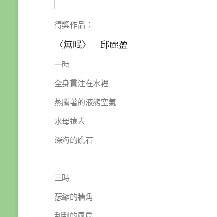
得獎作品：
〈無眠〉 邱麗盈
一時
全身貫注在水裡
蒸騰著的液態空氣
水母遠去
深海的礁石
三時
瑟縮的牆角
刮刮的風扇