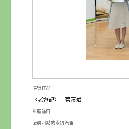
得獎作品：
〈老遊記〉 蔡漢斌
步履蹣跚
凌晨四點的水煲汽笛