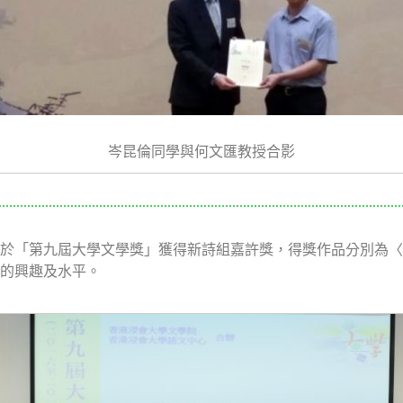
岑昆倫同學與何文匯教授合影
於「第九屆大學文學獎」獲得新詩組嘉許獎，得獎作品分別為〈
的興趣及水平。