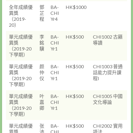
全年成績優
鄧
BA-
HK$1000
異獎
芷
CHI
（2019-
程
Yr4
20）
單元成績優
李
BA-
HK$500
CHI1002 古籍
異獎
銘
CHI
導讀
（2019-20
驥
Yr1
下學期）
單元成績優
颜
BA-
HK$500
CHI1003 普通
異獎
仲
CHI
話能力提升課
（2019-20
仪
Yr1
程I
下學期）
單元成績優
叶
BA-
HK$500
CHI1005 中國
異獎
嘉
CHI
文化導論
（2019-20
卿
Yr1
下學期）
單元成績優
张
BA-
HK$500
CHI2002 實用
異獎
沛
CHI
語法