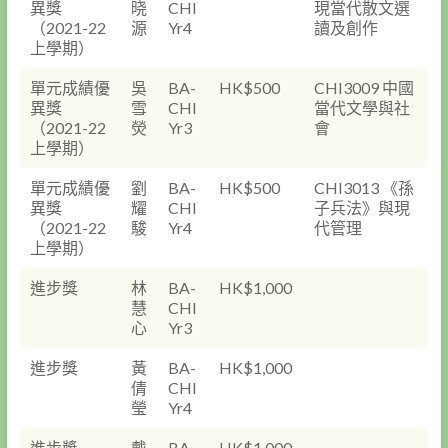
異獎
晓
CHI
現當代散文選
（2021-22
源
Yr4
讀及創作
上學期）
單元成績優
吳
BA-
HK$500
CHI3009 中國
異獎
雪
CHI
當代文學與社
（2021-22
熒
Yr3
會
上學期）
單元成績優
劉
BA-
HK$500
CHI3013 《孫
異獎
耀
CHI
子兵法》與現
（2021-22
駿
Yr4
代管理
上學期）
進步獎
林
BA-
HK$1,000
慧
CHI
心
Yr3
進步獎
黃
BA-
HK$1,000
倩
CHI
瑩
Yr4
進步獎
戴
BA-
HK$1,000