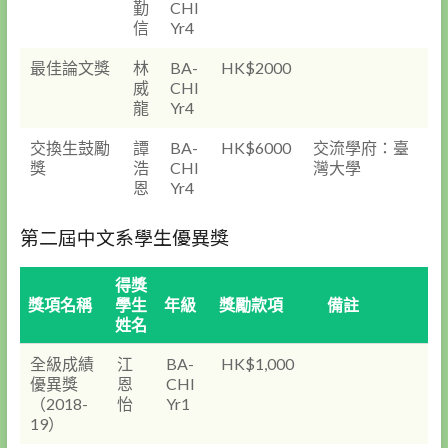
勤
CHI
信
Yr4
最佳論文獎
林
BA-
HK$2000
威
CHI
龍
Yr4
交換生鼓勵
譚
BA-
HK$6000
交流學府：臺
獎
浩
CHI
灣大學
恩
Yr4
第二屆中文系學生優異獎
得獎
獎項名稱
學生
年級
獎勵款項
備註
姓名
全級成績
江
BA-
HK$1,000
優異獎
恩
CHI
（2018-
怡
Yr1
19）