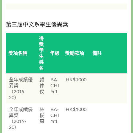
第三屆中文系學生優異獎
得
獎
學
獎項名稱
年級
獎勵款項
備註
生
姓
名
全年成績優
颜
BA-
HK$1000
異獎
仲
CHI
（2019-
仪
Yr1
20）
全年成績優
林
BA-
HK$1000
異獎
俊
CHI
（2019-
森
Yr1
20）