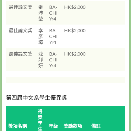
最佳論文獎
張
BA-
HK$2,000
沛
CHI
瑩
Yr4
最佳論文獎
李
BA-
HK$2,000
彥
CHI
璋
Yr4
最佳論文獎
沈
BA-
HK$2,000
靜
CHI
妍
Yr4
第四屆中文系學生優異獎
得
獎
學
獎項名稱
年級
獎勵款項
備註
生