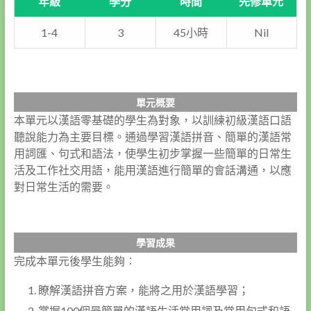
年級
學分
時間
先修單元
1-4
3
45小時
Nil
單元概要
本單元以漢語零基礎的學生為對象，以訓練初級漢語口語
聽說能力為主要目標。通過學習漢語拼音、簡單的漢語常
用詞匯、句式和語法，使學生初步掌握一些簡單的日常生
活及工作社交用語，能用漢語進行簡單的會話溝通，以應
對日常生活的需要。
學習成果
完成本單元後學生能夠︰
瞭解漢語拼音方案，能將之用於漢語學習；
掌握100個最簡單的漢語生活常用詞及常用句式和語