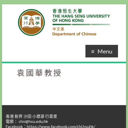
Skip
to
content
Menu
袁國華教授
香港 新界 沙田 小瀝源 行善里
電郵：
chn@hsu.edu.hk
Facebook：
https://www.facebook.com/chi.hsuhk/