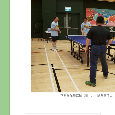
本系張光裕教授（左一）、陳鴻圖博士