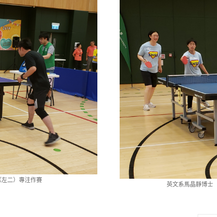
（左二）專注作賽
英文系馬晶靜博士