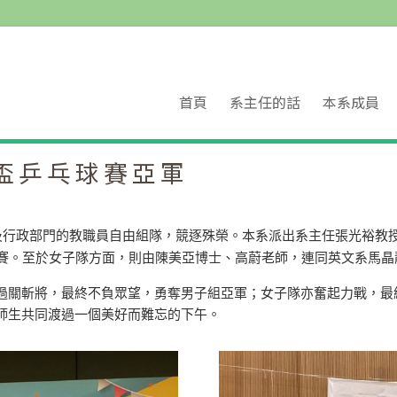
首頁
系主任的話
本系成員
盃乒乓球賽亞軍
及行政部門的教職員自由組隊，競逐殊榮。
本系派出系主任張光裕教
隊出賽。至於女子隊方面，
則由陳美亞博士、高蔚老師，連同英文系馬
晶
過關斬將，
最終不負眾望，勇奪男子組亞軍；女子隊亦奮起力戰，
最
師生共同渡過一個美好而難忘的下午。