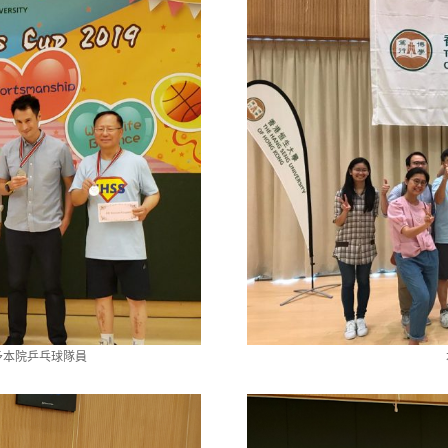
予本院乒乓球隊員