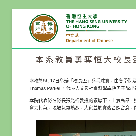
Skip
to
content
本系教員勇奪恒大校長
本校於5月17日舉辦「校長盃」乒乓球賽，
由各學院
Thomas Parker ，代表人文及社會科學學院男子
本院代表隊在隊長張光裕教授的領導下，士氣高昂，
奮力打氣，
現場氣氛熱烈，大家並於賽後合照留念，