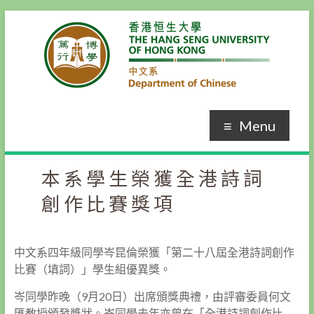
Skip
to
content
Menu
本系學生榮獲全港詩詞
創作比賽獎項
中文系四年級同學岑昆倫榮獲「第二十八屆全港詩詞創作
比賽（填詞）」學生組優異獎。
岑同學昨晚（9月20日）出席頒獎典禮，由評審委員何文
匯教授頒發獎狀。岑同學去年亦曾在「全港詩詞創作比