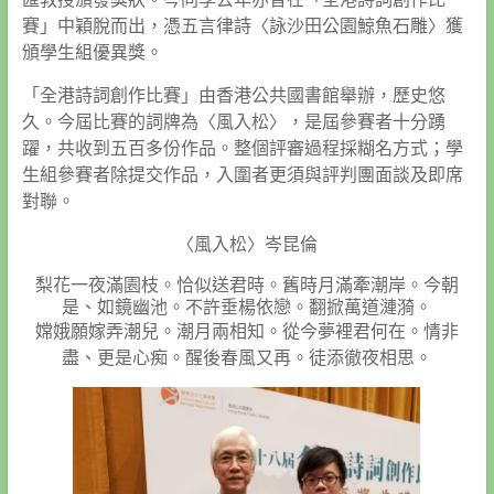
賽」中穎脫而出，憑五言律詩〈詠沙田公園鯨魚石雕〉獲
頒學生組優異獎。
「全港詩詞創作比賽」由香港公共國書館舉辦，歷史悠
久。今屆比賽的詞牌為〈風入松〉，是屆參賽者十分踴
躍，共收到五百多份作品。整個評審過程採糊名方式；學
生組參賽者除提交作品，入圍者更須與評判團面談及即席
對聯。
〈風入松〉岑昆倫
梨花一夜滿園枝。恰似送君時。舊時月滿牽潮岸。今朝
是、如鏡幽池。不許垂楊依戀。翻掀萬道漣漪。
嫦娥願嫁弄潮兒。潮月兩相知。從今夢裡君何在。情非
盡、更是心痴。醒後春風又再。徒添徹夜相思。