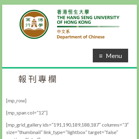
Skip
to
content
Menu
報刊專欄
[mp_row]
[mp_span col=”12″]
[mp_grid_gallery ids=”191,190,189,188,187″ columns=”3″
size=”thumbnail” link_type=”lightbox” target=”false”