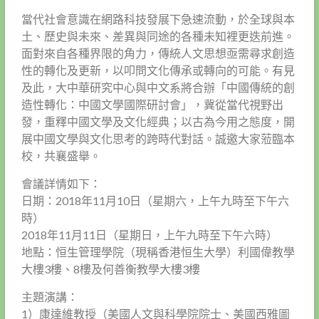
當代社會意識在網路科技發展下急速流動，於全球與本
土、歷史與未來、差異與同途的各種未知裡更迭前進。
面對來自各種界限的角力，傳統人文思想亟需尋求創造
性的轉化及更新，以叩問文化傳承或轉向的可能。有見
及此，大中華研究中心與中文系將合辦「中國傳統的創
造性轉化：中國文學國際研討會」，冀從當代視野出
發，重釋中國文學及文化經典；以古為今用之態度，開
展中國文學與文化思考的跨時代對話。誠邀大家蒞臨本
校，共襄盛舉。
會議詳情如下：
日期：2018年11月10日（星期六，上午九時至下午六
時）
2018年11月11日（星期日，上午九時至下午六時）
地點：恒生管理學院（現稱香港恒生大學）利國偉教學
大樓3樓、8樓及何善衡教學大樓3樓
主題演講：
1）康達維教授（美國人文與科學院院士、美國西雅圖